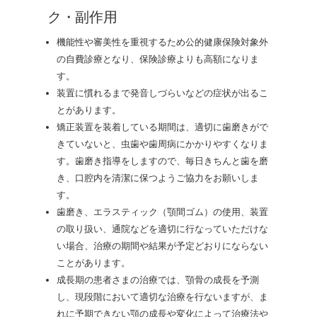
ク・副作用
機能性や審美性を重視するため公的健康保険対象外
の自費診療となり、保険診療よりも高額になりま
す。
装置に慣れるまで発音しづらいなどの症状が出るこ
とがあります。
矯正装置を装着している期間は、適切に歯磨きがで
きていないと、虫歯や歯周病にかかりやすくなりま
す。歯磨き指導をしますので、毎日きちんと歯を磨
き、口腔内を清潔に保つようご協力をお願いしま
す。
歯磨き、エラスティック（顎間ゴム）の使用、装置
の取り扱い、通院などを適切に行なっていただけな
い場合、治療の期間や結果が予定どおりにならない
ことがあります。
成長期の患者さまの治療では、顎骨の成長を予測
し、現段階において適切な治療を行ないますが、ま
れに予期できない顎の成長や変化によって治療法や