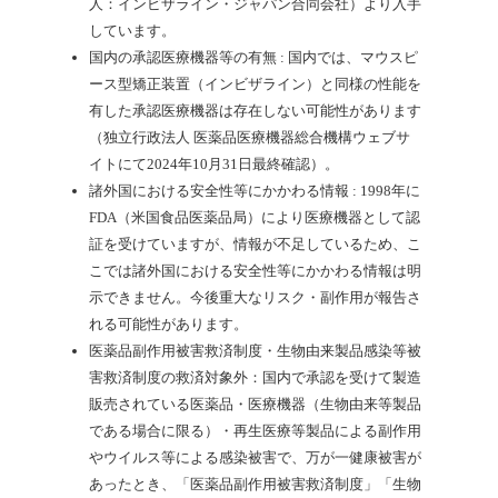
人：インビザライン・ジャパン合同会社）より入手
しています。
国内の承認医療機器等の有無 : 国内では、マウスピ
ース型矯正装置（インビザライン）と同様の性能を
有した承認医療機器は存在しない可能性があります
（独立行政法人 医薬品医療機器総合機構ウェブサ
イトにて2024年10月31日最終確認）。
諸外国における安全性等にかかわる情報 : 1998年に
FDA（米国食品医薬品局）により医療機器として認
証を受けていますが、情報が不足しているため、こ
こでは諸外国における安全性等にかかわる情報は明
示できません。今後重大なリスク・副作用が報告さ
れる可能性があります。
医薬品副作用被害救済制度・生物由来製品感染等被
害救済制度の救済対象外：国内で承認を受けて製造
販売されている医薬品・医療機器（生物由来等製品
である場合に限る）・再生医療等製品による副作用
やウイルス等による感染被害で、万が一健康被害が
あったとき、「医薬品副作用被害救済制度」「生物