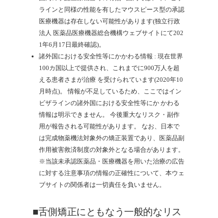
ラインと同様の性能を有したマウスピース型の承認
医療機器は存在しない可能性があります(独立行政
法人 医薬品医療機器総合機構ウェブサイトにて202
1年6月17日最終確認)。
諸外国における安全性等にかかわる情報 : 現在世界
100カ国以上で提供され、これまでに900万人を超
える患者さまが治療 を受けられています(2020年10
月時点)。
情報が不足しているため、ここではイン
ビザラインの諸外国における安全性等にか かわる
情報は明示できません。
今後重大なリスク・副作
用が報告される可能性があります。
なお、日本で
は完成物薬機法対象外の矯正装置であり、医薬品副
作用被害救済制度の対象外となる場合があります。
※当該未承認医薬品・医療機器を用いた治療の広告
に対する注意事項の情報の正確性について、本ウェ
ブサイトの関係者は一切責任を負いません。
■舌側矯正にともなう一般的なリス