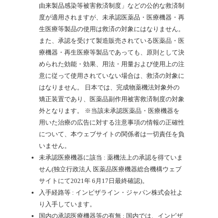
由来製品感染等被害救済制度」などの公的な救済制
度が適用されますが、未承認医薬品・医療機器・再
生医療等製品の使用は救済の対象にはなりません。
また、承認を受けて製造販売されている医薬品・医
療機器・再生医療等製品であっても、原則として決
められた効能・効果、用法・用量および使用上の注
意に従って使用されていない場合は、救済の対象に
はなりません。
日本では、完成物薬機法対象外の
矯正装置であり、医薬品副作用被害救済制度の対象
外となります。
※当該未承認医薬品・医療機器を
用いた治療の広告に対する注意事項の情報の正確性
について、本ウェブサイトの関係者は一切責任を負
いません。
未承認医療機器に該当 : 薬機法上の承認を得ていま
せん(独立行政法人 医薬品医療機器総合機構ウェブ
サイトにて2021年 6月17日最終確認)。
入手経路等 : インビザライン・ジャパン株式会社よ
り入手しています。
国内の承認医療機器等の有無 : 国内では、インビザ