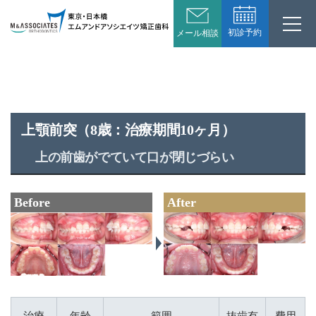
初診予約
メール相談
上顎前突（8歳：治療期間10ヶ月）
上の前歯がでていて口が閉じづらい
Before
After
治療
年齢
範囲
抜歯有
費用