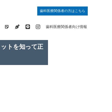
歯科医療関係者の方はこちら
歯列矯正の基礎知識コラム
ドクターブログ
最新情報発信中
症例掲載中
歯科医療関係者向け情報
リットを知って正