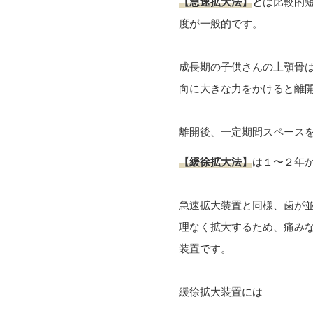
【急速拡大法】
と
は比較的
度が一般的です。
成長期の子供さんの上顎骨
向に大きな力をかけると離
離開後、一定期間スペース
【緩徐拡大法】
は１〜２年
急速拡大装置と同様、歯が
理なく拡大するため、痛み
装置です。
緩徐拡大装置には