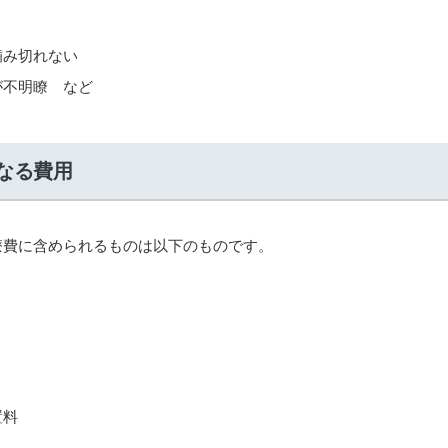
噛み切れない
が不明瞭 など
なる費用
療費に含められるものは以下のものです。
】
置料