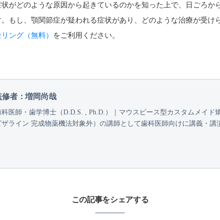
症状がどのような原因から起きているのかを知った上で、日ごろか
す。もし、顎関節症が疑われる症状があり、どのような治療が受け
セリング（無料）
をご利用ください。
監修者：増岡尚哉
歯科医師・歯学博士（D.D.S. , Ph.D.）｜マウスピース型カスタムメ
ビザライン 完成物薬機法対象外）の講師として歯科医師向けに講義・講
この記事をシェアする