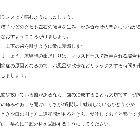
バランスよく噛むようにしましょう。
、猫背などのクセも左右の傾きを生み、かみ合わせの悪さにつなが
をなおすようこころがけましょう。
ら、上下の歯を離すように常に意識します。
しましょう。就寝時の歯ぎしりは、マウスピースで改善される場合
関節症の原因となるので、お風呂や散歩などリラックスする時間を
にしましょう。
虫歯や抜けている歯があるなら、歯の治療することも大切です。顎
ごの痛みやあごを開けにくさが2週間以上継続しているかどうかが、
るときや口の開き方に違和感があるときも、受診しておくと安心で
時は、早めに口腔外科を受診するようにしてください。