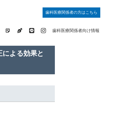
歯科医療関係者の方はこちら
歯列矯正の基礎知識コラム
ドクターブログ
最新情報発信中
症例掲載中
歯科医療関係者向け情報
正による効果と