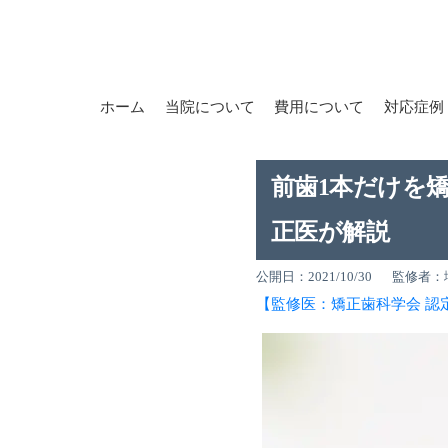
ホーム
当院について
費用について
対応症例
前歯1本だけを
正医が解説
公開日：2021/10/30
監修者：
【監修医：矯正歯科学会 認