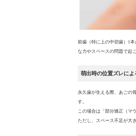
前歯（特に上の中切歯）1
な力やスペースの問題で起
萌出時の位置ズレによ
永久歯が生える際、あごの
す。
この場合は「部分矯正（マ
ただし、スペース不足が大