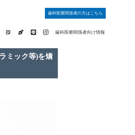
歯科医療関係者の方はこちら
歯列矯正の基礎知識コラム
ドクターブログ
最新情報発信中
症例掲載中
歯科医療関係者向け情報
ラミック等)を矯