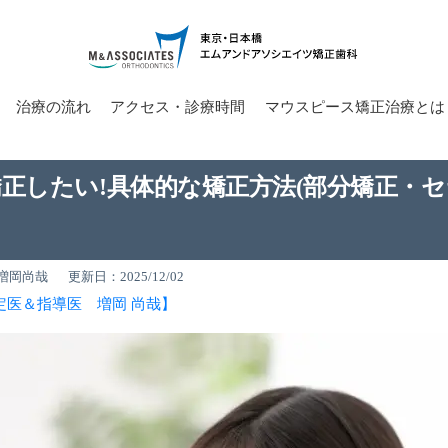
治療の流れ
アクセス・診療時間
マウスピース矯正治療とは
矯正したい!具体的な矯正方法(部分矯正・セ
増岡尚哉
更新日：2025/12/02
定医＆指導医 増岡 尚哉】