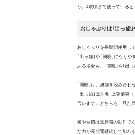
う。4歳頃まで使っている
おしゃぶりは｢出っ歯｣や
おしゃぶりを長期間使用し
｢出っ歯｣や｢開咬｣になり
ある場合も、｢開咬｣や｢出
｢開咬｣は、奥歯を咬み合わ
｢出っ歯｣は別名｢上顎前突
言います。どちらも、見た
癖や習慣は無意識の動作で
な力が長期間継続して加わ