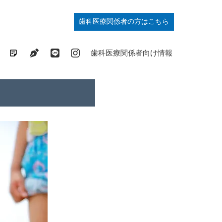
歯科医療関係者の方はこちら
歯列矯正の基礎知識コラム
ドクターブログ
最新情報発信中
症例掲載中
歯科医療関係者向け情報