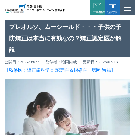
初診予約
メール相談
プレオルソ、ムーシールド・・・子供の予
防矯正は本当に有効なの？矯正認定医が解
説
公開日：2024/09/25
監修者：増岡尚哉
更新日：2025/02/13
【監修医：矯正歯科学会 認定医＆指導医 増岡 尚哉】