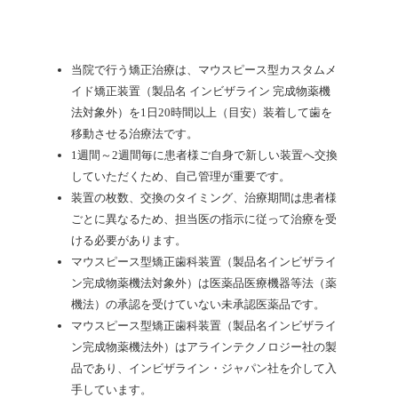
当院で行う矯正治療は、マウスピース型カスタムメ
イド矯正装置（製品名 インビザライン 完成物薬機
法対象外）を1日20時間以上（目安）装着して歯を
移動させる治療法です。
1週間～2週間毎に患者様ご自身で新しい装置へ交換
していただくため、自己管理が重要です。
装置の枚数、交換のタイミング、治療期間は患者様
ごとに異なるため、担当医の指示に従って治療を受
ける必要があります。
マウスピース型矯正歯科装置（製品名インビザライ
ン完成物薬機法対象外）は医薬品医療機器等法（薬
機法）の承認を受けていない未承認医薬品です。
マウスピース型矯正歯科装置（製品名インビザライ
ン完成物薬機法外）はアラインテクノロジー社の製
品であり、インビザライン・ジャパン社を介して入
手しています。