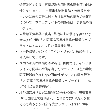
矯正装置であり、医薬品副作用被害救済制度の対象
外となります。
※当該未承認医薬品・医療機器を
用いた治療の広告に対する注意事項の情報の正確性
について、本ウェブサイトの関係者は一切責任を負
いません。
未承認医療機器に該当 : 薬機法上の承認を得ていま
せん(独立行政法人 医薬品医療機器総合機構ウェブ
サイトにて2021年 6月17日最終確認)。
入手経路等 : インビザライン・ジャパン株式会社よ
り入手しています。
国内の承認医療機器等の有無 : 国内では、インビザ
ラインと同様の性能を有したマウスピース型の承認
医療機器は存在しない可能性があります(独立行政
法人 医薬品医療機器総合機構ウェブサイトにて202
1年6月17日最終確認)。
諸外国における安全性等にかかわる情報 : 現在世界
100カ国以上で提供され、これまでに900万人を超
える患者さまが治療 を受けられています(2020年10