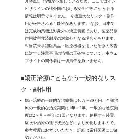
月時点)。
情報が不足しているため、ここではイン
ビザラインの諸外国における安全性等にか かわる
情報は明示できません。
今後重大なリスク・副作
用が報告される可能性があります。
なお、日本で
は完成物薬機法対象外の矯正装置であり、医薬品副
作用被害救済制度の対象外となる場合があります。
※当該未承認医薬品・医療機器を用いた治療の広告
に対する注意事項の情報の正確性について、本ウェ
ブサイトの関係者は一切責任を負いません。
■矯正治療にともなう一般的なリス
ク・副作用
矯正治療の一般的な治療費は40万～80万円、全顎治
療の一般的な治療期間は1年～2年、一般的な通院頻
度は2ヶ月～半年に1回となります。使用する装置、
症状や治療の進行状況などにより変化しますので、
参考程度にお考えいただき、詳細は歯科医師にご確
認ください。