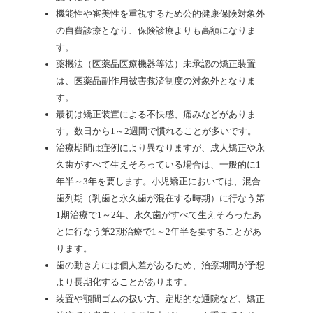
機能性や審美性を重視するため公的健康保険対象外
の自費診療となり、保険診療よりも高額になりま
す。
薬機法（医薬品医療機器等法）未承認の矯正装置
は、医薬品副作用被害救済制度の対象外となりま
す。
最初は矯正装置による不快感、痛みなどがありま
す。数日から1～2週間で慣れることが多いです。
治療期間は症例により異なりますが、成人矯正や永
久歯がすべて生えそろっている場合は、一般的に1
年半～3年を要します。小児矯正においては、混合
歯列期（乳歯と永久歯が混在する時期）に行なう第
1期治療で1～2年、永久歯がすべて生えそろったあ
とに行なう第2期治療で1～2年半を要することがあ
ります。
歯の動き方には個人差があるため、治療期間が予想
より長期化することがあります。
装置や顎間ゴムの扱い方、定期的な通院など、矯正