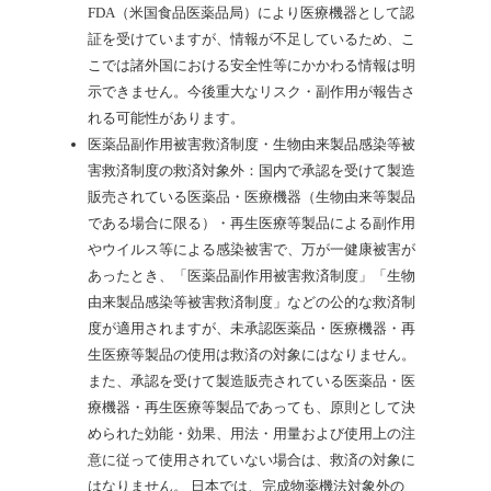
FDA（米国食品医薬品局）により医療機器として認
証を受けていますが、情報が不足しているため、こ
こでは諸外国における安全性等にかかわる情報は明
示できません。今後重大なリスク・副作用が報告さ
れる可能性があります。
医薬品副作用被害救済制度・生物由来製品感染等被
害救済制度の救済対象外：国内で承認を受けて製造
販売されている医薬品・医療機器（生物由来等製品
である場合に限る）・再生医療等製品による副作用
やウイルス等による感染被害で、万が一健康被害が
あったとき、「医薬品副作用被害救済制度」「生物
由来製品感染等被害救済制度」などの公的な救済制
度が適用されますが、未承認医薬品・医療機器・再
生医療等製品の使用は救済の対象にはなりません。
また、承認を受けて製造販売されている医薬品・医
療機器・再生医療等製品であっても、原則として決
められた効能・効果、用法・用量および使用上の注
意に従って使用されていない場合は、救済の対象に
はなりません。
日本では、完成物薬機法対象外の