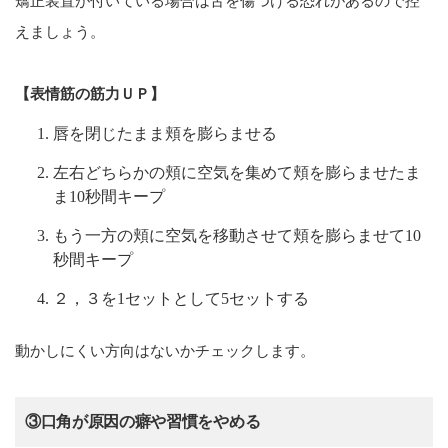
矯正装置が付いている場合は舌を傷つける恐れがあるので控
えましょう。
【表情筋の筋力ＵＰ】
唇を閉じたまま頬を膨らませる
左右どちらかの頬に空気を集めて頬を膨らませたま
ま10秒間キープ
もう一方の頬に空気を移動させて頬を膨らませて10
秒間キープ
２，３を1セットとして5セットする
動かしにくい方向はないかチェックします。
③口角が原因の癖や習慣をやめる