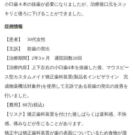
小臼歯４本の抜歯が必要になりましたが、治療後口元をスッ
キリと後ろに下げることができました。
症例情報
【患者】 30代女性
【主訴】 前歯の突出
【治療期間】2年3ヶ月 通院回数20回
【治療内容】上下左右の小臼歯4本を抜歯した後、マウスピー
ス型カスタムメイド矯正歯科装置(製品名インビザライン 完
成物薬機法対象外)を使用して主訴である前歯の突出の改善を
行いました。
【費用】88万(税込)
【リスク】矯正歯科装置を付けた後しばらくは違和感、不快
感、痛みなどが生じることがあります。
矯正中は矯正歯科装置が歯の表面についているため食物が溜