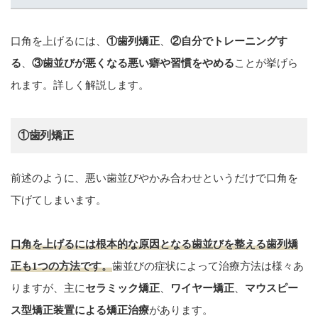
口角を上げるには、
①歯列矯正
、
②自分でトレーニングす
る
、
③歯並びが悪くなる悪い癖や習慣をやめる
ことが挙げら
れます。詳しく解説します。
①歯列矯正
前述のように、悪い歯並びやかみ合わせというだけで口角を
下げてしまいます。
口角を上げるには根本的な原因となる歯並びを整える歯列矯
正も1つの方法です。
歯並びの症状によって治療方法は様々あ
りますが、主に
セラミック矯正
、
ワイヤー矯正
、
マウスピー
ス型矯正装置による矯正治療
があります。