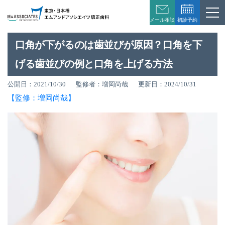
初診予約
メール相談
口角が下がるのは歯並びが原因？口角を下
げる歯並びの例と口角を上げる方法
公開日：2021/10/30
監修者：増岡尚哉
更新日：2024/10/31
【監修：増岡尚哉】